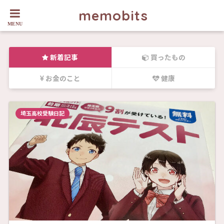
memobits
新着記事
買ったもの
お金のこと
健康
埼玉高校受験日記