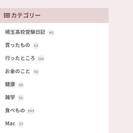
カテゴリー
埼玉高校受験日記
40
買ったもの
52
行ったところ
126
お金のこと
92
健康
60
雑学
35
食べもの
393
Mac
37