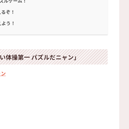
ズルゲーム！
えるぞ！
えよう！
うかい体操第一 パズルだニャン」
ャン