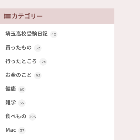
カテゴリー
埼玉高校受験日記
40
買ったもの
52
行ったところ
126
お金のこと
92
健康
60
雑学
35
食べもの
393
Mac
37