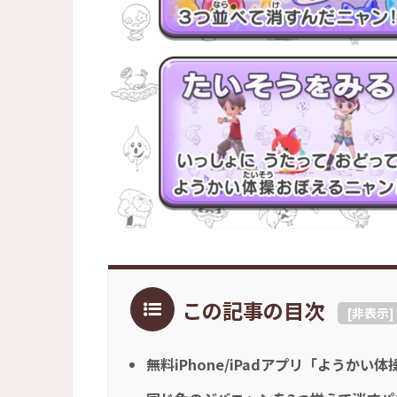
この記事の目次
[
非表示
]
無料iPhone/iPadアプリ「ようかい