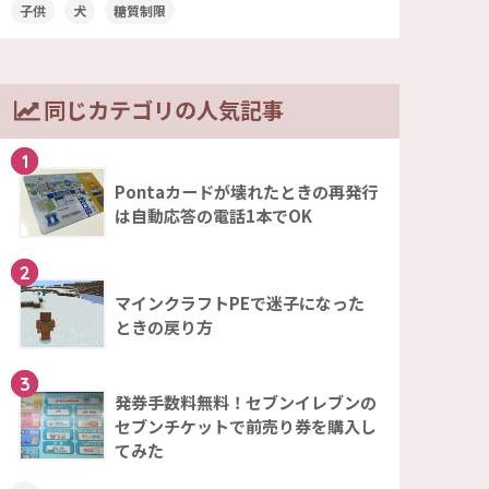
子供
犬
糖質制限
同じカテゴリの人気記事
1
Pontaカードが壊れたときの再発行
は自動応答の電話1本でOK
2
マインクラフトPEで迷子になった
ときの戻り方
3
発券手数料無料！セブンイレブンの
セブンチケットで前売り券を購入し
てみた