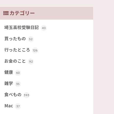
カテゴリー
埼玉高校受験日記
40
買ったもの
52
行ったところ
126
お金のこと
92
健康
60
雑学
35
食べもの
393
Mac
37