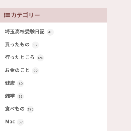
カテゴリー
埼玉高校受験日記
40
買ったもの
52
行ったところ
126
お金のこと
92
健康
60
雑学
35
食べもの
393
Mac
37