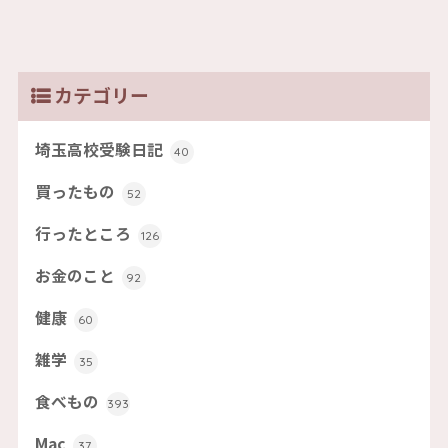
カテゴリー
埼玉高校受験日記
40
買ったもの
52
行ったところ
126
お金のこと
92
健康
60
雑学
35
食べもの
393
Mac
37