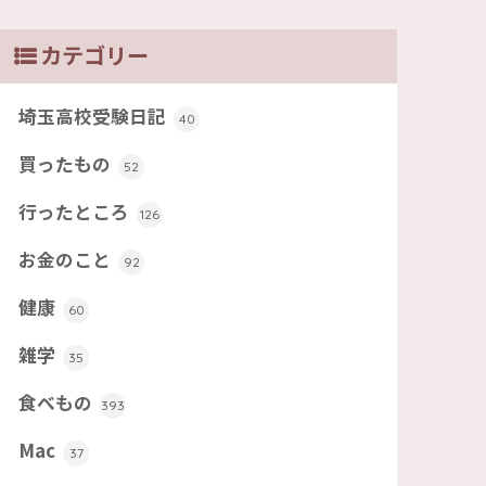
カテゴリー
埼玉高校受験日記
40
買ったもの
52
行ったところ
126
お金のこと
92
健康
60
雑学
35
食べもの
393
Mac
37