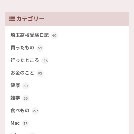
カテゴリー
埼玉高校受験日記
40
買ったもの
52
行ったところ
126
お金のこと
92
健康
60
雑学
35
食べもの
393
Mac
37