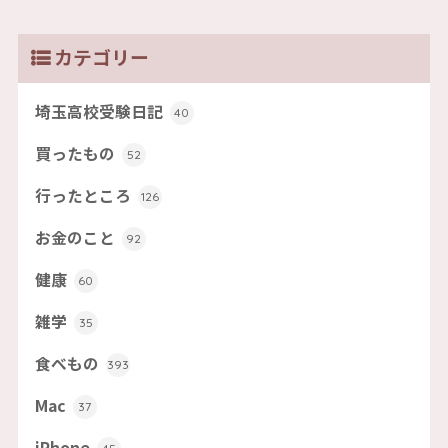
カテゴリー
埼玉高校受験日記
40
買ったもの
52
行ったところ
126
お金のこと
92
健康
60
雑学
35
食べもの
393
Mac
37
iPhone