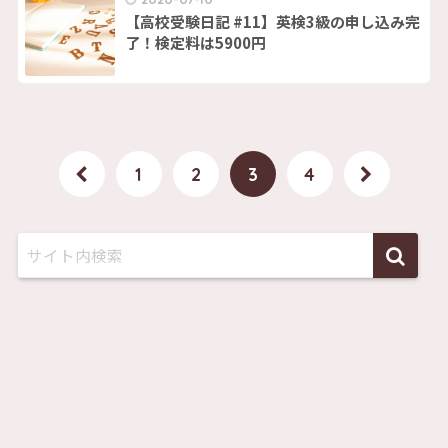
【高校受験日記 #11】英検3級の申し込み完
了！検定料は5900円
1
2
3
4