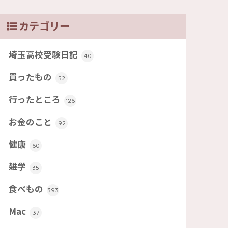
カテゴリー
埼玉高校受験日記
40
買ったもの
52
行ったところ
126
お金のこと
92
健康
60
雑学
35
食べもの
393
Mac
37