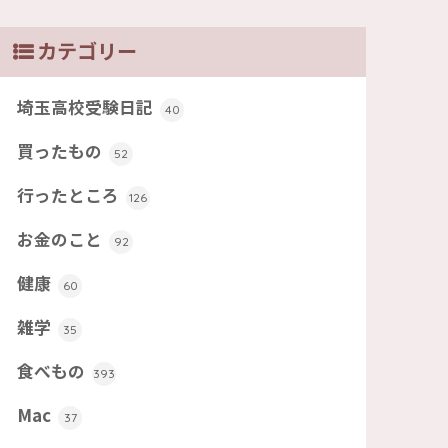
カテゴリー
埼玉高校受験日記
40
買ったもの
52
行ったところ
126
お金のこと
92
健康
60
雑学
35
食べもの
393
Mac
37