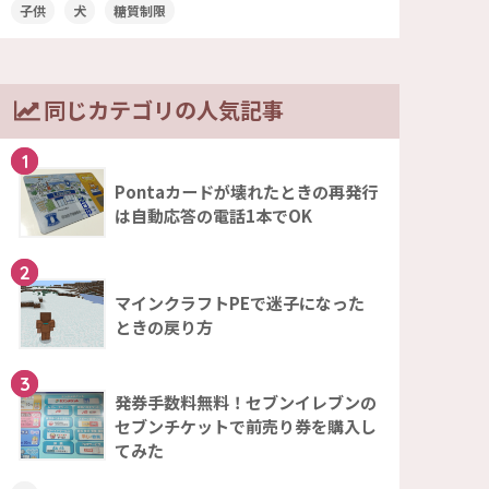
子供
犬
糖質制限
同じカテゴリの人気記事
1
Pontaカードが壊れたときの再発行
は自動応答の電話1本でOK
2
マインクラフトPEで迷子になった
ときの戻り方
3
発券手数料無料！セブンイレブンの
セブンチケットで前売り券を購入し
てみた