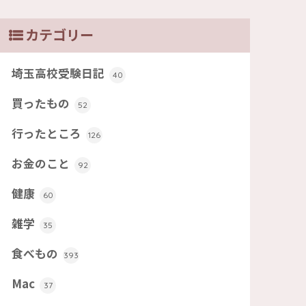
カテゴリー
埼玉高校受験日記
40
買ったもの
52
行ったところ
126
お金のこと
92
健康
60
雑学
35
食べもの
393
Mac
37