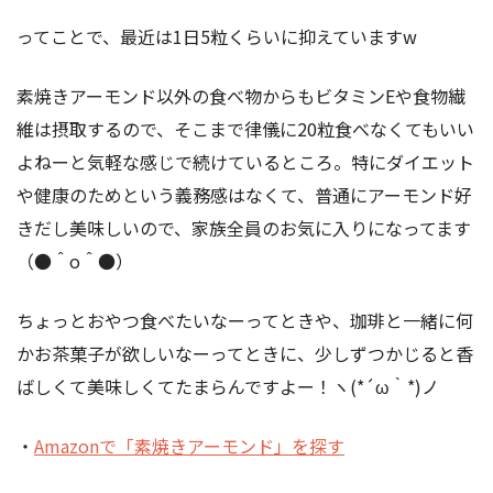
ってことで、最近は1日5粒くらいに抑えていますw
素焼きアーモンド以外の食べ物からもビタミンEや食物繊
維は摂取するので、そこまで律儀に20粒食べなくてもいい
よねーと気軽な感じで続けているところ。特にダイエット
や健康のためという義務感はなくて、普通にアーモンド好
きだし美味しいので、家族全員のお気に入りになってます
（●＾o＾●）
ちょっとおやつ食べたいなーってときや、珈琲と一緒に何
かお茶菓子が欲しいなーってときに、少しずつかじると香
ばしくて美味しくてたまらんですよー！ヽ(*´ω｀*)ノ
・
Amazonで「素焼きアーモンド」を探す