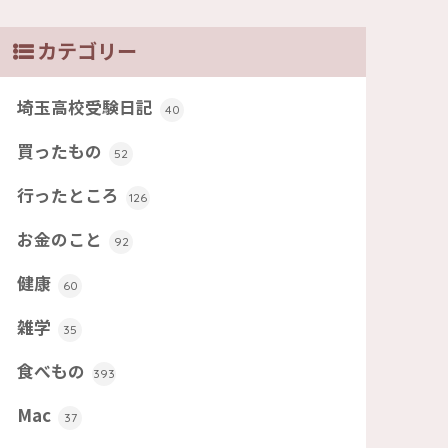
カテゴリー
埼玉高校受験日記
40
買ったもの
52
行ったところ
126
お金のこと
92
健康
60
雑学
35
食べもの
393
Mac
37