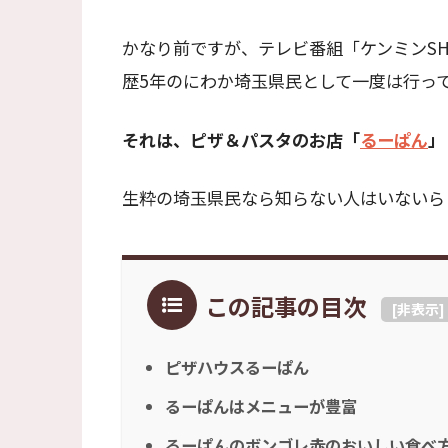
かなり前ですが、テレビ番組「ケンミンS
歴5年のにわか埼玉県民として一度は行っ
それは、ピザ＆パスタのお店「
るーぱん
」
生粋の埼玉県民なら知らない人はいないら
この記事の目次
[
非表示
]
ピザハウスるーぱん
るーぱんはメニューが豊富
るーぱんのボンゴレ赤のおいしい食べ