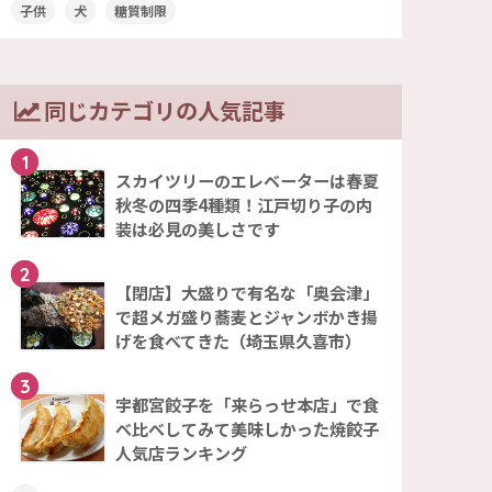
子供
犬
糖質制限
同じカテゴリの人気記事
1
スカイツリーのエレベーターは春夏
秋冬の四季4種類！江戸切り子の内
装は必見の美しさです
2
【閉店】大盛りで有名な「奥会津」
で超メガ盛り蕎麦とジャンボかき揚
げを食べてきた（埼玉県久喜市）
3
宇都宮餃子を「来らっせ本店」で食
べ比べしてみて美味しかった焼餃子
人気店ランキング