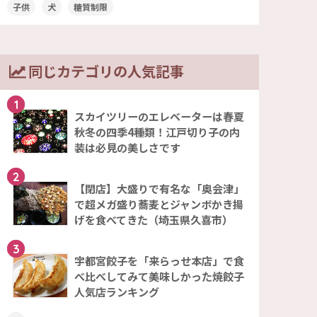
子供
犬
糖質制限
同じカテゴリの人気記事
1
スカイツリーのエレベーターは春夏
秋冬の四季4種類！江戸切り子の内
装は必見の美しさです
2
【閉店】大盛りで有名な「奥会津」
で超メガ盛り蕎麦とジャンボかき揚
げを食べてきた（埼玉県久喜市）
3
宇都宮餃子を「来らっせ本店」で食
べ比べしてみて美味しかった焼餃子
人気店ランキング