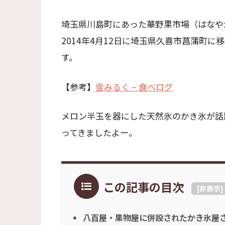
埼玉県川島町にあった華野果市場（はなや
2014年4月12日に埼玉県久喜市菖蒲町
す。
【参考】
雪みるく – 食べログ
メロン半玉を器にした天然氷のかき氷が話
ってきましたよー。
この記事の目次
[
非表示
]
八百屋・果物屋に併設されたかき氷屋