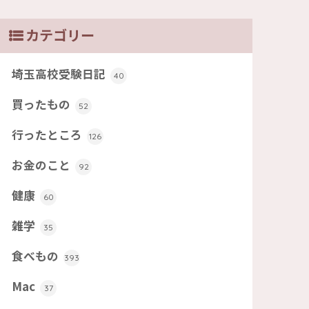
カテゴリー
埼玉高校受験日記
40
買ったもの
52
行ったところ
126
お金のこと
92
健康
60
雑学
35
食べもの
393
Mac
37