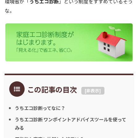
環境省が「
うちエコ診断
」という制度をすすめているそう
な。
この記事の目次
[
非表示
]
うちエコ診断ってなに？
うちエコ診断 ワンポイントアドバイスツールを使って
みる