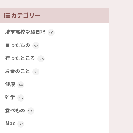
カテゴリー
埼玉高校受験日記
40
買ったもの
52
行ったところ
126
お金のこと
92
健康
60
雑学
35
食べもの
393
Mac
37