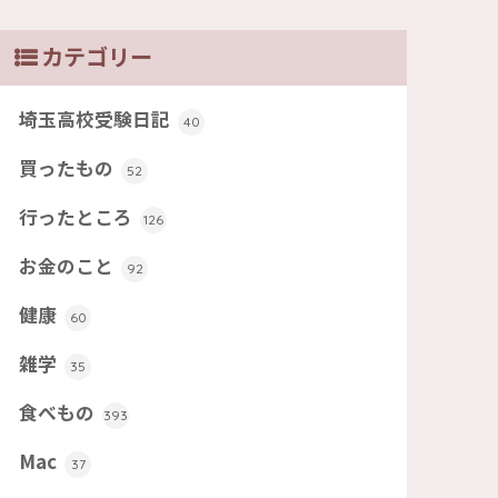
カテゴリー
埼玉高校受験日記
40
買ったもの
52
行ったところ
126
お金のこと
92
健康
60
雑学
35
食べもの
393
Mac
37