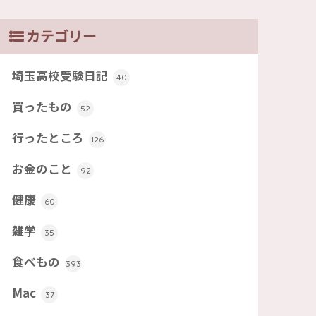
カテゴリー
埼玉高校受験日記
40
買ったもの
52
行ったところ
126
お金のこと
92
健康
60
雑学
35
食べもの
393
Mac
37