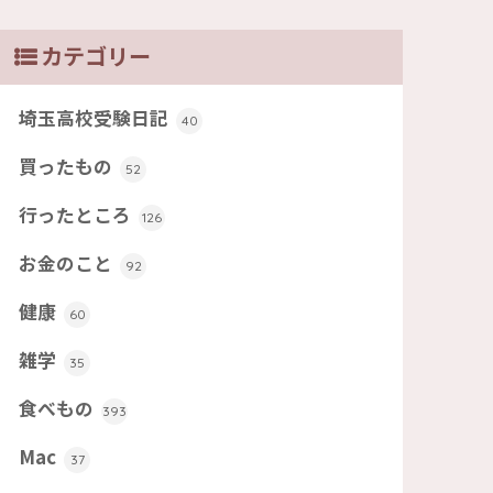
カテゴリー
埼玉高校受験日記
40
買ったもの
52
行ったところ
126
お金のこと
92
健康
60
雑学
35
食べもの
393
Mac
37