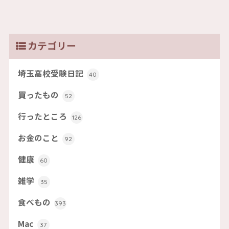
カテゴリー
埼玉高校受験日記
40
買ったもの
52
行ったところ
126
お金のこと
92
健康
60
雑学
35
食べもの
393
Mac
37