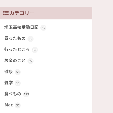
カテゴリー
埼玉高校受験日記
40
買ったもの
52
行ったところ
126
お金のこと
92
健康
60
雑学
35
食べもの
393
Mac
37