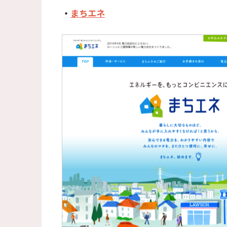
・
まちエネ