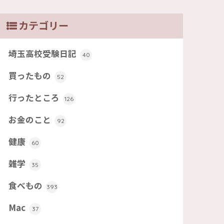
カテゴリー
埼玉高校受験日記
40
買ったもの
52
行ったところ
126
お金のこと
92
健康
60
雑学
35
食べもの
393
Mac
37