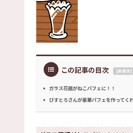
この記事の目次
[
非表示
]
ガラス花瓶がねこパフェに！！
びすとろさんが豪華パフェを作ってく