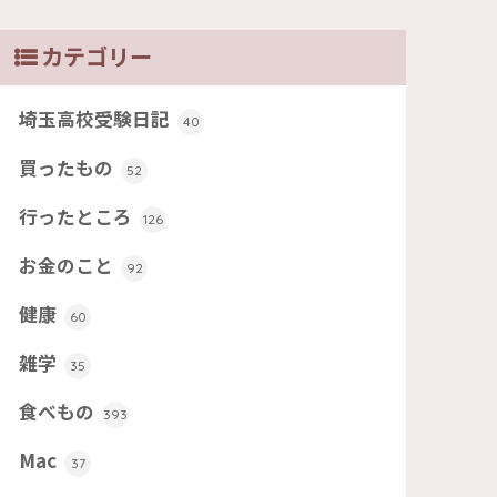
カテゴリー
埼玉高校受験日記
40
買ったもの
52
行ったところ
126
お金のこと
92
健康
60
雑学
35
食べもの
393
Mac
37