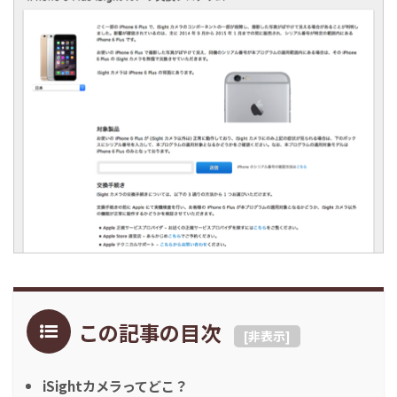
この記事の目次
[
非表示
]
iSightカメラってどこ？