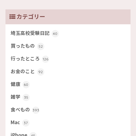
カテゴリー
埼玉高校受験日記
40
買ったもの
52
行ったところ
126
お金のこと
92
健康
60
雑学
35
食べもの
393
Mac
37
iPhone
45