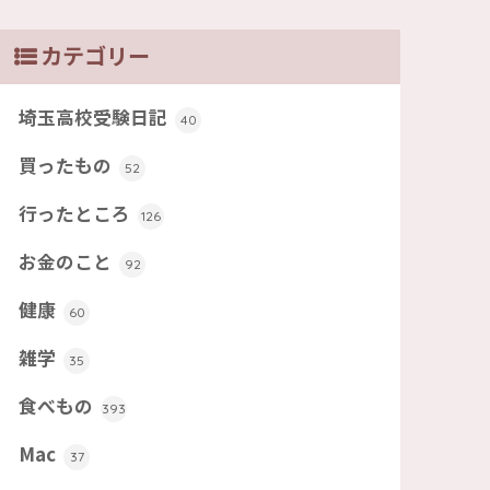
カテゴリー
埼玉高校受験日記
40
買ったもの
52
行ったところ
126
お金のこと
92
健康
60
雑学
35
食べもの
393
Mac
37