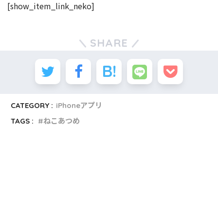
[show_item_link_neko]
SHARE
CATEGORY :
iPhoneアプリ
TAGS :
ねこあつめ